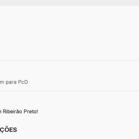
Efetivo
ém para PcD
para PcD
 Ribeirão Preto!
IÇÕES