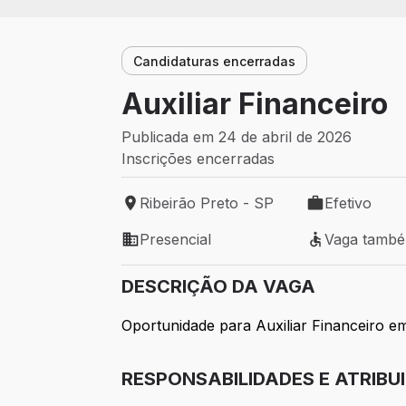
Candidaturas encerradas
Auxiliar Financeiro
Publicada em 24 de abril de 2026
Inscrições encerradas
Ribeirão Preto - SP
Efetivo
Local de trabalho: Ribeirão Preto - SP
Tipo de vaga: 
Presencial
Vaga tamb
Modelo de trabalho: Presencial
Vaga também 
DESCRIÇÃO DA VAGA
Oportunidade para Auxiliar Financeiro em
RESPONSABILIDADES E ATRIBU